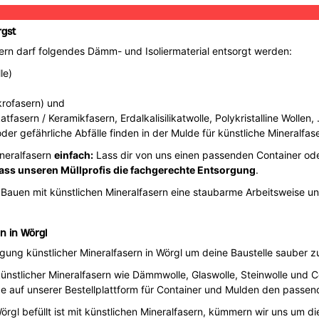
rgst
ern darf folgendes Dämm- und Isoliermaterial entsorgt werden:
le)
krofasern) und
fasern / Keramikfasern, Erdalkalisilikatwolle, Polykristalline Wollen, 
oder gefährliche Abfälle finden in der Mulde für künstliche Mineralfas
ineralfasern
einfach:
Lass dir von uns einen passenden Container oder
ass unseren Müllprofis die fachgerechte Entsorgung
.
 Bauen mit künstlichen Mineralfasern eine staubarme Arbeitsweise 
n in Wörgl
gung künstlicher Mineralfasern in Wörgl um deine Baustelle sauber zu
künstlicher Mineralfasern wie Dämmwolle, Glaswolle, Steinwolle und 
e auf unserer Bestellplattform für Container und Mulden den passend
rgl befüllt ist mit künstlichen Mineralfasern, kümmern wir uns um d