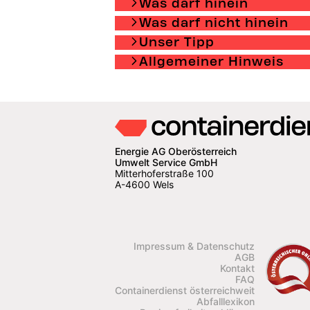
Was darf hinein
Was darf nicht hinein
Unser Tipp
Allgemeiner Hinweis
Energie AG Oberösterreich
Umwelt Service GmbH
Mitterhoferstraße 100
A-4600 Wels
Impressum & Datenschutz
AGB
Kontakt
FAQ
Containerdienst österreichweit
Abfalllexikon