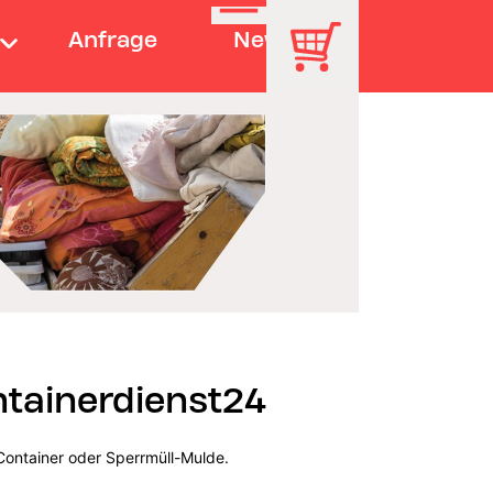
Anfrage
News
ntainerdienst24
Container oder Sperrmüll-Mulde.