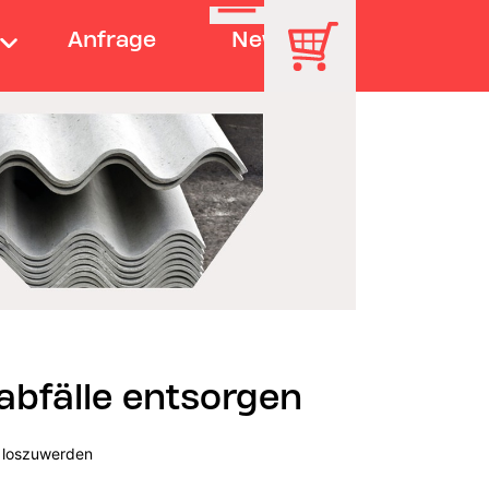
Anfrage
News
tabfälle entsorgen
t loszuwerden