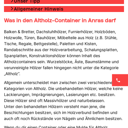
Unser Tipp
Allgemeiner Hinweis
Was in den Altholz-Container in Anras darf
Balken & Bretter, Dachstuhlhölzer, Furnierhölzer, Holzböden,
Holzwolle, Türen, Bauhölzer, Möbelteile aus Holz (z.B. Stühle,
Tische, Regale, Bettgestelle), Paletten und Kisten,
Randabschnitte aus der Holzverarbeitung, Schalungsplatten,
Spanplatten, Konstruktionshölzer können Inhalt des
Altholzcontainers sein. Wurzelstöcke, Äste, Baumstämme und
verunreinigte Hölzer fallen hingegen nicht unter die Kategorie
„Altholz“.
Allgemein unterscheidet man zwischen zwei verschiedene
Kategorien von Altholz. Die unbehandelten Hölzer, welche keine
Lackierungen, Imprägnierungen, Lasierungen etc. besitzen.
Diese Hölzer sind oft Massivhölzer und naturbelassen.
Unter den behandelten Hölzern versteht man jene, die
Beschichtungen besitzen, sich im Holzverbund befinden und
auch oft noch Rückstände von Nägeln und Ähnlichem besitzen.
Wenn du dir einen Container oder eine Mulde für Altholz