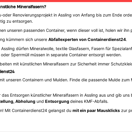
ünstliche Mineralfasern?
oder Renovierungsprojekt in Assling von Anfang bis zum Ende ordent
htig zu entsorgen.
en unseren passenden Container, wenn dieser voll ist, holen wir ihn p
ung kümmern sich unsere
Abfallexperten von Containerdienst24
.
n Assling dürfen Mineralwolle, textile Glasfasern, Fasern für Spezia
e oder Sperrmüll müssen in separate Container entsorgt werden.
eiten mit künstlichen Mineralfasern zur Sicherheit immer Schutzklei
dienst24
 mit unseren Containern und Mulden. Finde die passende Mulde zum M
 das Entsorgen künstlicher Mineralfasern in Assling aus und gib uns
tellung, Abholung
und
Entsorgung
deines KMF-Abfalls.
! Mit Containerdienst24 gelangst du
mit ein paar Mausklicks
zur p