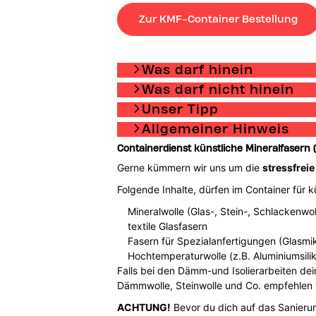
Zur KMF-Container Bestellung
Was darf hinein
Was darf nicht hinein
Unser Tipp
Allgemeiner Hinweis
Containerdienst künstliche Mineralfasern (
Gerne kümmern wir uns um die
stressfreie
Folgende Inhalte, dürfen im Container für 
Mineralwolle (Glas-, Stein-, Schlackenwol
textile Glasfasern
Fasern für Spezialanfertigungen (Glasmi
Hochtemperaturwolle (z.B. Aluminiumsilikat
Falls bei den Dämm-und Isolierarbeiten dei
Dämmwolle, Steinwolle und Co. empfehlen w
ACHTUNG!
Bevor du dich auf das Sanierun