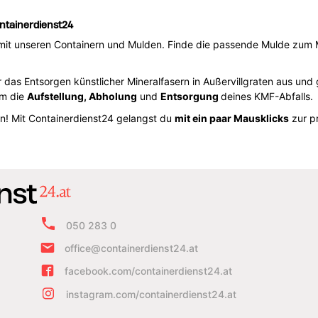
ontainerdienst24
 mit unseren Containern und Mulden. Finde die passende Mulde zum Mi
 das Entsorgen künstlicher Mineralfasern in Außervillgraten aus und
um die
Aufstellung, Abholung
und
Entsorgung
deines KMF-Abfalls.
! Mit Containerdienst24 gelangst du
mit ein paar Mausklicks
zur p
050 283 0
office@containerdienst24.at
facebook.com/containerdienst24.at
instagram.com/containerdienst24.at