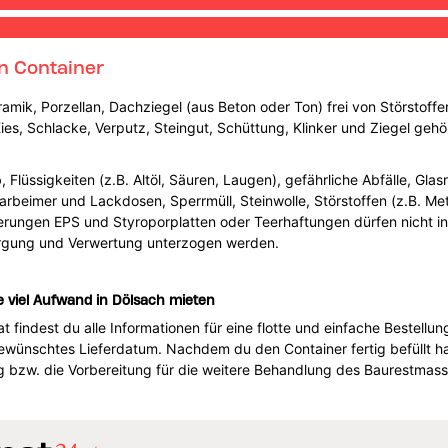
n Container
ramik, Porzellan, Dachziegel (aus Beton oder Ton) frei von Störstoffe
es, Schlacke, Verputz, Steingut, Schüttung, Klinker und Ziegel gehör
üssigkeiten (z.B. Altöl, Säuren, Laugen), gefährliche Abfälle, Glasre
 Farbeimer und Lackdosen, Sperrmüll, Steinwolle, Störstoffen (z.B. Me
ierungen EPS und Styroporplatten oder Teerhaftungen dürfen nicht i
rgung und Verwertung unterzogen werden.
viel Aufwand in Dölsach mieten
indest du alle Informationen für eine flotte und einfache Bestellung.
wünschtes Lieferdatum. Nachdem du den Container fertig befüllt has
 bzw. die Vorbereitung für die weitere Behandlung des Baurestmass