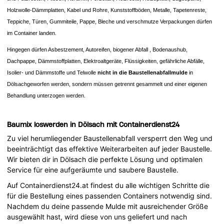
Holzwolle-Dämmplatten, Kabel und Rohre, Kunststoffböden, Metalle, Tapetenreste,
Teppiche, Türen, Gummiteile, Pappe, Bleche und verschmutze Verpackungen dürfen
im Container landen.
Hingegen dürfen Asbestzement, Autoreifen, biogener Abfall , Bodenaushub,
Dachpappe, Dämmstoffplatten, Elektroaltgeräte, Flüssigkeiten, gefährliche Abfälle,
Isolier- und Dämmstoffe und Telwolle
nicht in die Baustellenabfallmulde
in
Dölsachgeworfen werden, sondern müssen getrennt gesammelt und einer eigenen
Behandlung unterzogen werden.
Baumix loswerden in Dölsach mit Containerdienst24
Zu viel herumliegender Baustellenabfall versperrt den Weg und
beeinträchtigt das effektive Weiterarbeiten auf jeder Baustelle.
Wir bieten dir in Dölsach die perfekte Lösung und optimalen
Service für eine aufgeräumte und saubere Baustelle.
Auf Containerdienst24.at findest du alle wichtigen Schritte die
für die Bestellung eines passenden Containers notwendig sind.
Nachdem du deine passende Mulde mit ausreichender Größe
ausgewählt hast, wird diese von uns geliefert und nach