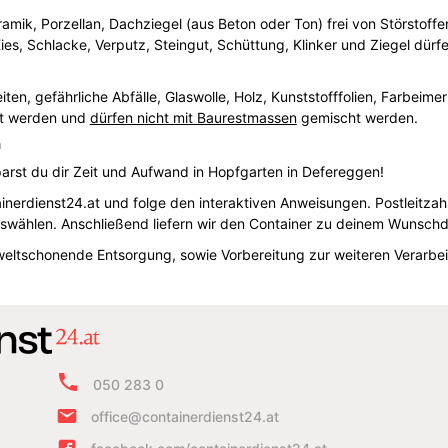
ramik, Porzellan, Dachziegel (aus Beton oder Ton) frei von Störstoffe
es, Schlacke, Verputz, Steingut, Schüttung, Klinker und Ziegel dürf
ten, gefährliche Abfälle, Glaswolle, Holz, Kunststofffolien, Farbei
rgt werden und
dürfen nicht mit Baurestmassen
gemischt werden.
n
rst du dir Zeit und Aufwand in Hopfgarten in Defereggen!
ainerdienst24.at und folge den interaktiven Anweisungen. Postleitz
wählen. Anschließend liefern wir den Container zu deinem Wunschda
weltschonende Entsorgung, sowie Vorbereitung zur weiteren Verarbei
050 283 0
office@containerdienst24.at