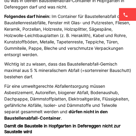
du was in deinen Baustellenabfall-Container in Hopfgarten in
Defereggen darf und was nicht.
Folgendes darf hinein:
Im Container für Baustellenabfall dürfen
Baustellenrestabfälle, Fenster mit Glas- und Putzresten, Fliesen,
Keramik, Porzellan, Holzreste, Holzsplitter, Sägespäne,
Holzwolle-Leichtbauplatten (z. B. Heraklith), Kabel und Rohre,
Kunststoffböden, Metalle, Tapetenreste, Teppiche, Türen,
Gummiteile, Pappe, Bleche und verschmutze Verpackungen
entsorgt werden.
Wichtig ist zu wissen, dass das Baustellenabfall-Gemisch
maximal aus 5 % mineralischem Abfall (=sortenreiner Bauschutt)
bestehen darf.
Für eine umweltgerechte Abfallentsorgung müssen
Asbestzement, Autoreifen, biogener Abfall, Bodenaushub,
Dachpappe, Dämmstoffplatten, Elektroaltgeräte, Flüssigkeiten,
gefährliche Abfälle, Isolier- und Dämmstoffe und Telwolle
separat gesammelt werden und
dürfen nicht in den
Baustellenabfall-Container
.
Damit die Baustelle in Hopfgarten in Defereggen nicht zur
Saustelle wird