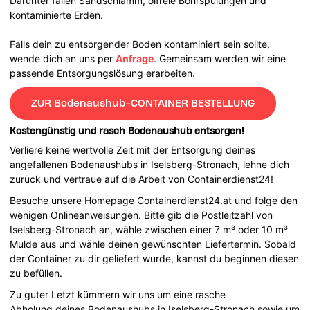
Darunter fallen Sandschlamm, ölfreie Bohrspülungen und
kontaminierte Erden.
Falls dein zu entsorgender Boden kontaminiert sein sollte,
wende dich an uns per
Anfrage
. Gemeinsam werden wir eine
passende Entsorgungslösung erarbeiten.
ZUR Bodenaushub-CONTAINER BESTELLUNG
Kostengünstig und rasch Bodenaushub entsorgen!
Verliere keine wertvolle Zeit mit der Entsorgung deines
angefallenen Bodenaushubs in Iselsberg-Stronach, lehne dich
zurück und vertraue auf die Arbeit von Containerdienst24!
Besuche unsere Homepage Containerdienst24.at und folge den
wenigen Onlineanweisungen. Bitte gib die Postleitzahl von
Iselsberg-Stronach an, wähle zwischen einer 7 m³ oder 10 m³
Mulde aus und wähle deinen gewünschten Liefertermin. Sobald
der Container zu dir geliefert wurde, kannst du beginnen diesen
zu befüllen.
Zu guter Letzt kümmern wir uns um eine rasche
Abholung deines Bodenaushubs in Iselsberg-Stronach sowie um