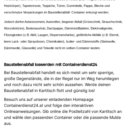
Heizkörper), Tapetenreste, Teppiche, Türen, Gummiteile, Pappe, Bleche und
verschmutze Verpackungen im Baustellenabfall- Container entsorgt werden.
Jedoch dürfen Asbestzement, Autoreifen, biogener Abfall (Grünschnitt, Strauchschnitt,
Wurzelstöcke), Bodenaushub, Dachpappe, Dämmstoffplatten, Elektroaltgeräte,
Flüssigkeiten (z.B. Altöl, Laugen, Dispersionsfarbe), gefährliche Abfälle (z.B. Eternit,
leere Lack- oder Spraydosen, Chemikalien), Isolier- und Dämmstoffe (Steinwolle,
Dämmwolle, Glaswolle) und Telwolle nicht im selben Container landen.
Baustellenabfall loswerden mit Containerdienst24
Bei Baustellenabfall handelt es sich meist um sehr sperrige,
große Gegenstände, die in der Regel nur im Weg herumliegen
und noch dazu nicht sehr schön aussehen. Werde deinen
Baustellenabfall in Kartitsch flott und günstig los!
Besuch uns auf unserer einladenden Homepage
Containerdienst24.at und folge den interaktiven
Onlineanweisungen. Gib online die Postleitzahl von Kartitsch an
und wähle den passenden Container oder die passende Mulde
aus.