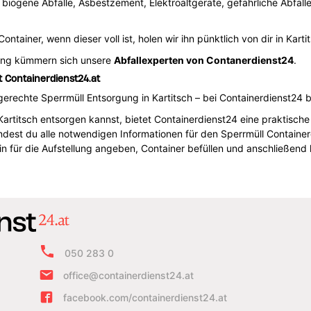
, biogene Abfälle, Asbestzement, Elektroaltgeräte, gefährliche Abfäll
ntainer, wenn dieser voll ist, holen wir ihn pünktlich von dir in Karti
ung kümmern sich unsere
Abfallexperten von Contanerdienst24
.
t Containerdienst24.at
erechte Sperrmüll Entsorgung in Kartitsch – bei Containerdienst24 bi
Kartitsch entsorgen kannst, bietet Containerdienst24 eine praktisch
dest du alle notwendigen Informationen für den Sperrmüll Containerd
n für die Aufstellung angeben, Container befüllen und anschließen
050 283 0
office@containerdienst24.at
facebook.com/containerdienst24.at