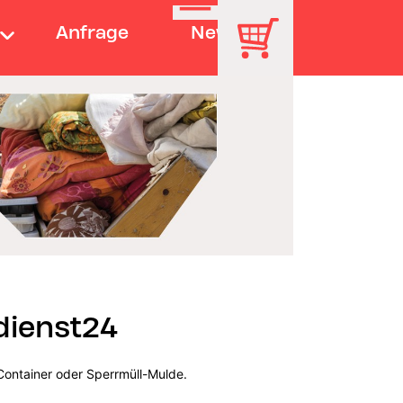
Anfrage
News
dienst24
Container oder Sperrmüll-Mulde.