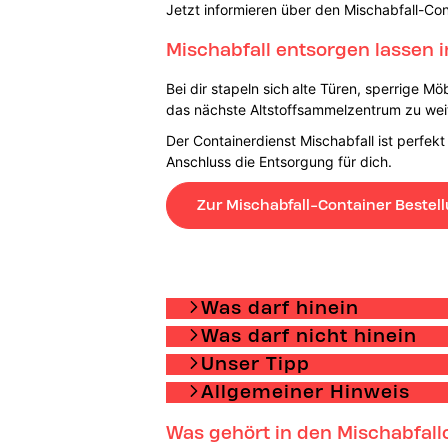
Jetzt informieren über den Mischabfall-Con
Mischabfall entsorgen lassen 
Bei dir stapeln sich
alte Türen, sperrige Mö
das nächste Altstoffsammelzentrum zu weit
Der Containerdienst Mischabfall ist perfekt
Anschluss die Entsorgung für dich.
Zur Mischabfall-Container Bestel
Was darf hinein
Was darf nicht hinein
Unser Tipp
Allgemeiner Hinweis
Was gehört in den Mischabfall