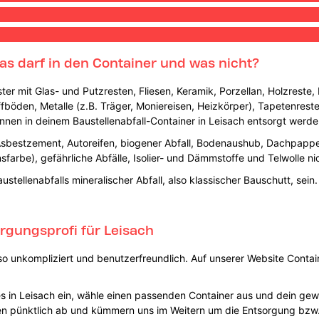
Was darf in den Container und was nicht?
ter mit Glas- und Putzresten, Fliesen, Keramik, Porzellan, Holzreste,
offböden, Metalle (z.B. Träger, Moniereisen, Heizkörper), Tapetenrest
en in deinem Baustellenabfall-Container in Leisach entsorgt werde
bestzement, Autoreifen, biogener Abfall, Bodenaushub, Dachpappe,
nsfarbe), gefährliche Abfälle, Isolier- und Dämmstoffe und Telwolle ni
tellenabfalls mineralischer Abfall, also klassischer Bauschutt, sein.
rgungsprofi für Leisach
o unkompliziert und benutzerfreundlich. Auf unserer Website Contain
rtes in Leisach ein, wähle einen passenden Container aus und dein 
iesen pünktlich ab und kümmern uns im Weitern um die Entsorgung bzw.