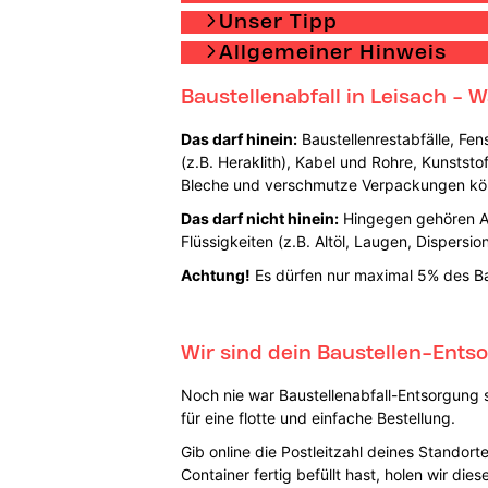
Unser Tipp
Allgemeiner Hinweis
Baustellenabfall in Leisach - 
Das darf hinein:
Baustellenrestabfälle, Fens
(z.B. Heraklith), Kabel und Rohre, Kunstst
Bleche und verschmutze Verpackungen könn
Das darf nicht hinein:
Hingegen gehören As
Flüssigkeiten (z.B. Altöl, Laugen, Dispersio
Achtung!
Es dürfen nur maximal 5% des Baus
Wir sind dein Baustellen-Entso
Noch nie war Baustellenabfall-Entsorgung s
für eine flotte und einfache Bestellung.
Gib online die Postleitzahl deines Stando
Container fertig befüllt hast, holen wir d