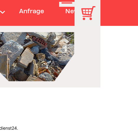
Anfrage
News
dienst24.