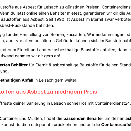
austoffe aus Asbest für Leisach zu günstigen Preisen. Containerdiens
enn du jetzt online einen Behälter mietest, garantieren wir dir die A
 Baustoffen aus Asbest. Seit 1990 ist Asbest im Eternit zwar verbote
Asbest-Rückstände befinden.
angig für die Herstellung von Rohren, Fassaden, Wärmedämmungen od
ten, aber vor allem bei älteren Gebäude, können sich im Baustellena
 anderem Eternit und andere asbesthaltige Baustoffe anfallen, dann 
Aufwand nehmen wir dir gern ab!
erten Behälter
für Eternit & asbesthaltige Baustoffe für deinen Stand
gung.
thaltigen Abfall
in Leisach gern weiter!
toffen aus Asbest zu niedrigem Preis
freste deiner Sanierung in Leisach schnell los mit Containerdienst24
r Container und Mulden, findet die
passenden Behälter
um deinen
as
h kannst du dich entspannt zurücklehnen und auf die
Containeraufs