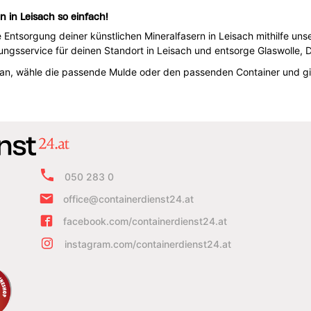
n in Leisach so einfach!
e Entsorgung deiner künstlichen Mineralfasern in Leisach mithilfe uns
ngsservice für deinen Standort in Leisach und entsorge Glaswolle, 
an, wähle die passende Mulde oder den passenden Container und g
050 283 0
office@containerdienst24.at
facebook.com/containerdienst24.at
instagram.com/containerdienst24.at