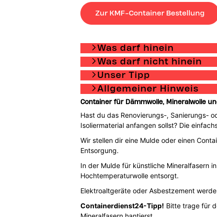
Zur KMF-Container Bestellung
Was darf hinein
Was darf nicht hinein
Unser Tipp
Allgemeiner Hinweis
Container für Dämmwolle, Mineralwolle und
Hast du das Renovierungs-, Sanierungs- 
Isoliermaterial anfangen sollst? Die einfac
Wir stellen dir eine Mulde oder einen Cont
Entsorgung.
In der Mulde für künstliche Mineralfasern 
Hochtemperaturwolle entsorgt.
Elektroaltgeräte oder Asbestzement werde
Containerdienst24-Tipp!
Bitte trage für 
Mineralfasern hantierst.