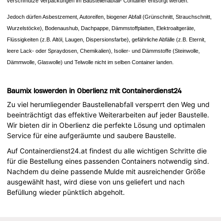
verschmutze Verpackungen im Baustellenabfall- Container entsorgt werden.
Jedoch dürfen Asbestzement, Autoreifen, biogener Abfall (Grünschnitt, Strauchschnitt,
Wurzelstöcke), Bodenaushub, Dachpappe, Dämmstoffplatten, Elektroaltgeräte,
Flüssigkeiten (z.B. Altöl, Laugen, Dispersionsfarbe), gefährliche Abfälle (z.B. Eternit,
leere Lack- oder Spraydosen, Chemikalien), Isolier- und Dämmstoffe (Steinwolle,
Dämmwolle, Glaswolle) und Telwolle nicht im selben Container landen.
Baumix loswerden in Oberlienz mit Containerdienst24
Zu viel herumliegender Baustellenabfall versperrt den Weg und
beeinträchtigt das effektive Weiterarbeiten auf jeder Baustelle.
Wir bieten dir in Oberlienz die perfekte Lösung und optimalen
Service für eine aufgeräumte und saubere Baustelle.
Auf Containerdienst24.at findest du alle wichtigen Schritte die
für die Bestellung eines passenden Containers notwendig sind.
Nachdem du deine passende Mulde mit ausreichender Größe
ausgewählt hast, wird diese von uns geliefert und nach
Befüllung wieder pünktlich abgeholt.