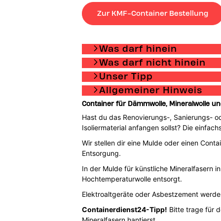
Zur KMF-Container Bestellung
Was darf hinein
Was darf nicht hinein
Unser Tipp
Allgemeiner Hinweis
Container für Dämmwolle, Mineralwolle und
Hast du das Renovierungs-, Sanierungs- 
Isoliermaterial anfangen sollst? Die einfac
Wir stellen dir eine Mulde oder einen Cont
Entsorgung.
In der Mulde für künstliche Mineralfasern 
Hochtemperaturwolle entsorgt.
Elektroaltgeräte oder Asbestzement werde
Containerdienst24-Tipp!
Bitte trage für 
Mineralfasern hantierst.