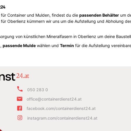
t24
m für Container und Mulden, findest du die
passenden Behälter
um dei
für Oberlienz kümmern wir uns um die Aufstellung und Abholung des
orgung von künstlichen Mineralfasern in Oberlienz um deine Baustell
n,
passende Mulde
wählen und
Termin
für die Aufstellung vereinb
050 283 0
office@containerdienst24.at
facebook.com/containerdienst24.at
instagram.com/containerdienst24.at