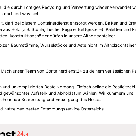
rce, die durch richtiges Recycling und Verwertung wieder verwendet w
in darf und was nicht.
t, darf bei diesem Containerdienst entsorgt werden. Balken und Brett
 aus Holz (z.B. Stühle, Tische, Regale, Bettgestelle), Paletten und K
ten, Konstruktionshölzer dürfen in unsere Altholzcontainer.
lzer, Baumstämme, Wurzelstöcke und Äste nicht im Altholzcontainer
 Mach unser Team von Containerdienst24 zu deinem verlässlichen Part
n und unkomplizierten Bestellvorgang. Einfach online die Postleitzahl d
d gewünschtes Aufstell- und Abholdatum wählen. Wir kümmern uns i
schonende Bearbeitung und Entsorgung des Holzes.
nd nutze den besten Entsorgungsservice Österreichs!