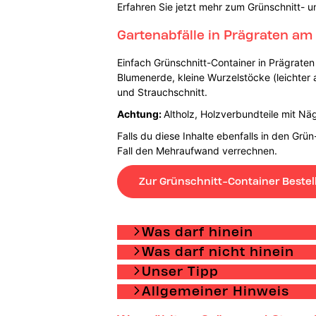
Erfahren Sie jetzt mehr zum Grünschnitt- u
Gartenabfälle in Prägraten am
Einfach Grünschnitt-Container in Prägraten
Blumenerde, kleine Wurzelstöcke (leichter a
und Strauchschnitt.
Achtung:
Altholz, Holzverbundteile mit Nä
Falls du diese Inhalte ebenfalls in den Grü
Fall den Mehraufwand verrechnen.
Zur Grünschnitt-Container Bestel
Was darf hinein
Was darf nicht hinein
Unser Tipp
Allgemeiner Hinweis