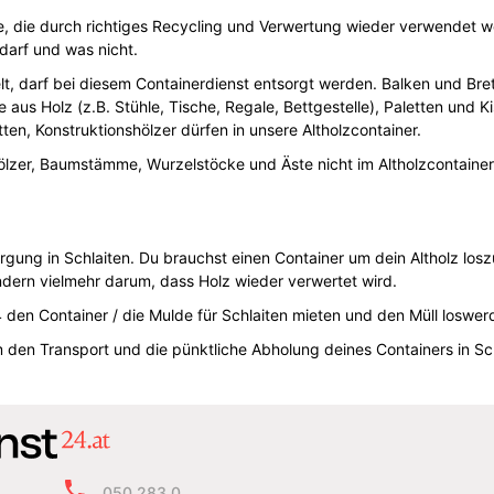
rce, die durch richtiges Recycling und Verwertung wieder verwendet w
 darf und was nicht.
t, darf bei diesem Containerdienst entsorgt werden. Balken und Brett
 aus Holz (z.B. Stühle, Tische, Regale, Bettgestelle), Paletten und K
ten, Konstruktionshölzer dürfen in unsere Altholzcontainer.
lzer, Baumstämme, Wurzelstöcke und Äste nicht im Altholzcontainer
orgung in Schlaiten. Du brauchst einen Container um dein Altholz l
ndern vielmehr darum, dass Holz wieder verwertet wird.
den Container / die Mulde für Schlaiten mieten und den Müll loswer
den Transport und die pünktliche Abholung deines Containers in Sc
050 283 0