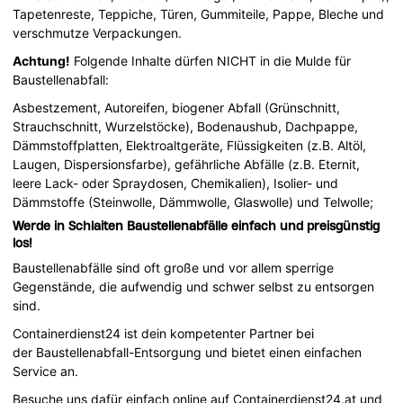
Tapetenreste, Teppiche, Türen, Gummiteile, Pappe, Bleche und
verschmutze Verpackungen.
Achtung!
Folgende Inhalte dürfen NICHT in die Mulde für
Baustellenabfall:
Asbestzement, Autoreifen, biogener Abfall (Grünschnitt,
Strauchschnitt, Wurzelstöcke), Bodenaushub, Dachpappe,
Dämmstoffplatten, Elektroaltgeräte, Flüssigkeiten (z.B. Altöl,
Laugen, Dispersionsfarbe), gefährliche Abfälle (z.B. Eternit,
leere Lack- oder Spraydosen, Chemikalien), Isolier- und
Dämmstoffe (Steinwolle, Dämmwolle, Glaswolle) und Telwolle;
Werde in Schlaiten Baustellenabfälle einfach und preisgünstig
los!
Baustellenabfälle sind oft große und vor allem sperrige
Gegenstände, die aufwendig und schwer selbst zu entsorgen
sind.
Containerdienst24 ist dein kompetenter Partner bei
der Baustellenabfall-Entsorgung und bietet einen einfachen
Service an.
Besuche uns dafür einfach online auf Containerdienst24.at und