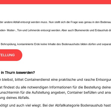
eder andere Abfall entsorgt werden muss. Nun stellt sich die Frage was genau in den Bodena
oden- Mutter-, Ton-und Lehmerde entsorgt werden. Aber auch Blumenerde und Erdaushub dür
e Bohrspülung, kontaminierte Erde keine Inhalte des Bodenaushubs bilden dürfen und separ
TELLUNG
 in Thurn loswerden?
 bleibst, bittet Containerdienst eine praktische und rasche Entsorgu
findest du alle notwendigen Informationen für die Bestellung deine
nschtermin für die Aufstellung angeben, Container befüllen und an
ng deines Abfalls.
enötigt und auch viel wiegt. Bei der Abfallkategorie Bodenaushub ha