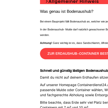
Allgemeiner Hinweis
Was genau ist Bodenaushub?
Bei einem Bauprojekt fällt Bodenaushub an, welcher wie j
In der Bodenaushub- Mulde darf natürlich gewachsener B
werden.
Achtung!
Ganz wichtig ist es, dass Sandschlamm, ölfrei
ZUR ERDAUSHUB-CONTAINER BES
Schnell und günstig lästigen Bodenaushub
Damit du nicht auf deinem Erdhaufen sitzen
Auf unserer Homepage Containerdienst24.at 
passende Mulde oder Container wählen, Wu
und fachgerechte Abholung sowie Entsorgu
Bitte beachte, dass Erde sehr viel Platz b
Containern mit 7 m³ und 10 m³.