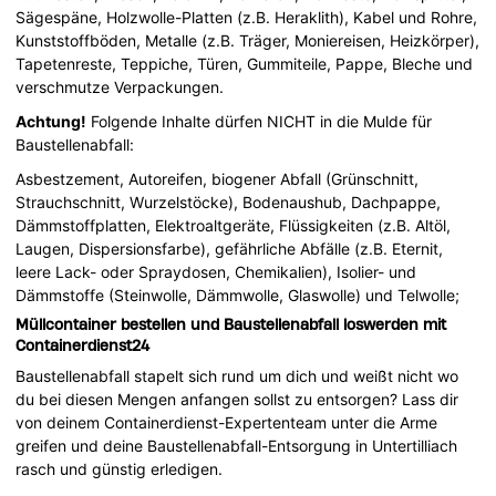
Sägespäne, Holzwolle-Platten (z.B. Heraklith), Kabel und Rohre,
Kunststoffböden, Metalle (z.B. Träger, Moniereisen, Heizkörper),
Tapetenreste, Teppiche, Türen, Gummiteile, Pappe, Bleche und
verschmutze Verpackungen.
Achtung!
Folgende Inhalte dürfen NICHT in die Mulde für
Baustellenabfall:
Asbestzement, Autoreifen, biogener Abfall (Grünschnitt,
Strauchschnitt, Wurzelstöcke), Bodenaushub, Dachpappe,
Dämmstoffplatten, Elektroaltgeräte, Flüssigkeiten (z.B. Altöl,
Laugen, Dispersionsfarbe), gefährliche Abfälle (z.B. Eternit,
leere Lack- oder Spraydosen, Chemikalien), Isolier- und
Dämmstoffe (Steinwolle, Dämmwolle, Glaswolle) und Telwolle;
Müllcontainer bestellen und Baustellenabfall loswerden mit
Containerdienst24
Baustellenabfall stapelt sich rund um dich und weißt nicht wo
du bei diesen Mengen anfangen sollst zu entsorgen? Lass dir
von deinem Containerdienst-Expertenteam unter die Arme
greifen und deine Baustellenabfall-Entsorgung in Untertilliach
rasch und günstig erledigen.