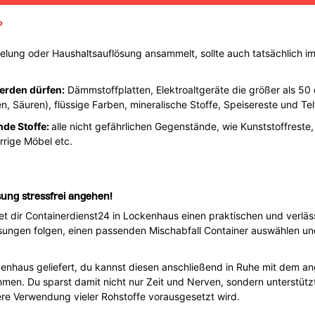
?
lung oder Haushaltsauflösung ansammelt, sollte auch tatsächlich im
werden dürfen:
Dämmstoffplatten, Elektroaltgeräte die größer als 50
en, Säuren), flüssige Farben, mineralische Stoffe, Speisereste und Tel
nde Stoffe:
alle nicht gefährlichen Gegenstände, wie Kunststoffreste,
rrige Möbel etc.
ung stressfrei angehen!
t dir Containerdienst24 in Lockenhaus einen praktischen und verläss
sungen folgen, einen passenden Mischabfall Container auswählen und
enhaus geliefert, du kannst diesen anschließend in Ruhe mit dem ang
mmen. Du sparst damit nicht nur Zeit und Nerven, sondern unterstütz
ere Verwendung vieler Rohstoffe vorausgesetzt wird.