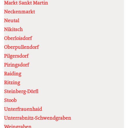
Markt Sankt Martin
Neckenmarkt
Neutal
Nikitsch
Oberloisdorf
Oberpullendorf
Pilgersdorf
Piringsdorf
Raiding
Ritzing
Steinberg-Dörfl
Stoob
Unterfrauenhaid
Unterrabnitz-Schwendgraben
Weingraben