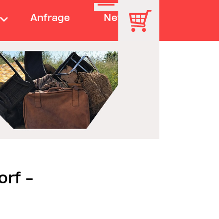
Anfrage
News
orf -