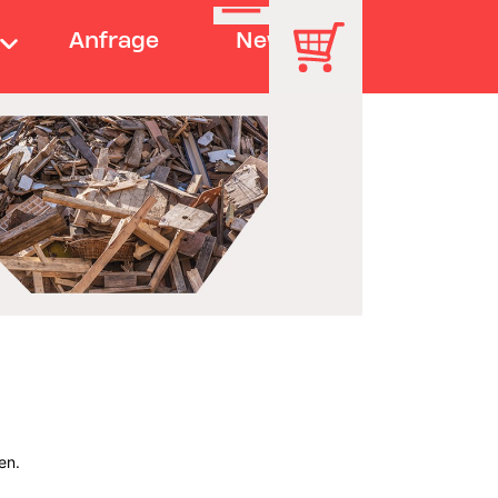
Anfrage
News
en.