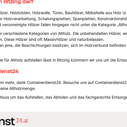
 Ritzing darf
ölzer, Holzböden, Holzwolle, Türen, Bauhölzer, Möbelteile aus Holz (z.
r Holzverarbeitung, Schalungsplatten, Spanplatten, Konstruktionshöl
erunreinigte Hölzer fallen hingegen nicht unter die Kategorie „Altho
 verschiedene Kategorien von Altholz. Die unbehandelten Hölzer, w
. Diese Hölzer sind oft Massivhölzer und naturbelassen.
an jene, die Beschichtungen besitzen, sich im Holzverbund befinde
 für Altholz aufstellen lässt in Ritzing kümmern wir uns um die Ents
ienst24
m mehr, dank Containerdienst24. Besuche uns auf Containerdienst24.a
deine Altholzmenge.
uss um das Aufstellen, das Abholen und das fachgerechte Entsorgen 