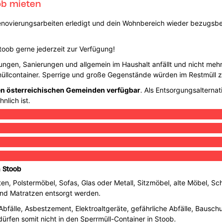
ob mieten
Renovierungsarbeiten erledigt und dein Wohnbereich wieder bezugsber
toob gerne jederzeit zur Verfügung!
ngen, Sanierungen und allgemein im Haushalt anfällt und nicht mehr f
stmüllcontainer. Sperrige und große Gegenstände würden im Restmüll 
len österreichischen Gemeinden verfügbar
. Als Entsorgungsalternat
nlich ist.
n Stoob
ten, Polstermöbel, Sofas, Glas oder Metall, Sitzmöbel, alte Möbel, Sc
 und Matratzen entsorgt werden.
 Abfälle, Asbestzement, Elektroaltgeräte, gefährliche Abfälle, Bausch
fen somit nicht in den Sperrmüll-Container in Stoob.