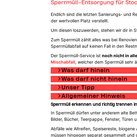
Sperrmüll-Entsorgung für Sto
Endlich sind die letzten Sanierungs- und 
der wertvollen Platz verstellt.
Um diesen loszuwerden, stehen wir dir in S
Zum Sperrmüll zählt alles was bei Renovieru
Sperrmüllabfall auf keinen Fall in den Re
Der Sperrmüll-Service ist
noch nicht in al
Mischabfall
, welcher dem Sperrmüll sehr äh
Was darf hinein
Was darf nicht hinein
Unser Tipp
Allgemeiner Hinweis
Sperrmüll erkennen und richtig trennen i
In Sperrmüll dürfen unter anderem alte Bet
Bilder, Bücher, Teerpappe, Fenster, Türen
Abfälle wie Altreifen, Speisereste, biogene
müssen hingegen separat gesammelt und dür