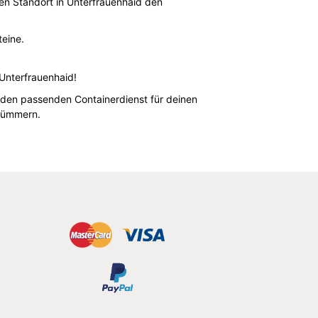
nen Standort in Unterfrauenhaid den
teine.
Unterfrauenhaid!
d den passenden Containerdienst für deinen
 kümmern.