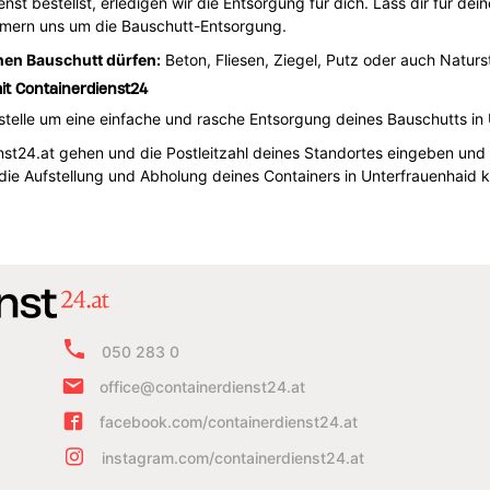
st bestellst, erledigen wir die Entsorgung für dich. Lass dir für dei
mmern uns um die Bauschutt-Entsorgung.
nen Bauschutt dürfen:
Beton, Fliesen, Ziegel, Putz oder auch Naturs
it Containerdienst24
telle um eine einfache und rasche Entsorgung deines Bauschutts in 
ienst24.at gehen und die Postleitzahl deines Standortes eingeben un
 die Aufstellung und Abholung deines Containers in Unterfrauenhaid
050 283 0
office@containerdienst24.at
facebook.com/containerdienst24.at
instagram.com/containerdienst24.at