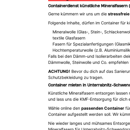
Containerdienst künstliche Mineralfasern
Gerne kümmern wir uns um die
stressfreie
Folgende Inhalte, dürfen im Container für 
Mineralwolle (Glas-, Stein-, Schlackenwol
textile Glasfasern
Fasern für Spezialanfertigungen (Glasmi
Hochtemperaturwolle (z.B. Aluminiumsilikat
Falls bei den Dämm-und Isolierarbeiten dei
Dämmwolle, Steinwolle und Co. empfehlen w
ACHTUNG!
Bevor du dich auf das Sanierun
Schutzbekleidung zu tragen.
Container mieten in Unterrabnitz-Schwen
Künstliche Mineralfasern entsorgen lasse
und lass uns die KMF-Entsorgung für dich e
Wähle online den
passenden Container
fü
Container aufgestellt werden soll. Wir kü
Nie wieder langes und mühsames Entsorgen
Mineralfasern für Unterrabnitz-Schwendgr