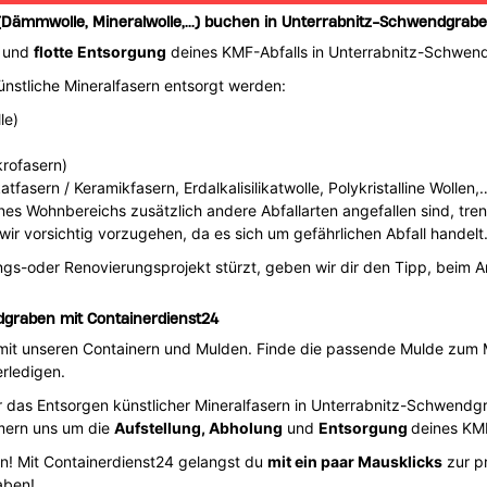
 (Dämmwolle, Mineralwolle,...) buchen in Unterrabnitz-Schwendgrab
und
flotte
Entsorgung
deines KMF-Abfalls in Unterrabnitz-Schwen
künstliche Mineralfasern entsorgt werden:
le)
krofasern)
fasern / Keramikfasern, Erdalkalisilikatwolle, Polykristalline Wollen,
nes Wohnbereichs zusätzlich andere Abfallarten angefallen sind, tre
ir vorsichtig vorzugehen, da es sich um gefährlichen Abfall handelt
gs-oder Renovierungsprojekt stürzt, geben wir dir den Tipp, beim Ar
dgraben mit Containerdienst24
n mit unseren Containern und Mulden. Finde die passende Mulde zum
rledigen.
r das Entsorgen künstlicher Mineralfasern in Unterrabnitz-Schwend
mmern uns um die
Aufstellung, Abholung
und
Entsorgung
deines KMF
! Mit Containerdienst24 gelangst du
mit ein paar Mausklicks
zur p
aben!