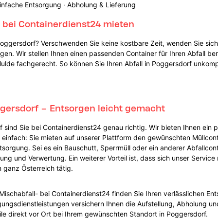
infache Entsorgung · Abholung & Lieferung
f bei Containerdienst24 mieten
 Poggersdorf? Verschwenden Sie keine kostbare Zeit, wenden Sie sic
gen. Wir stellen Ihnen einen passenden Container für Ihren Abfall ber
lde fachgerecht. So können Sie Ihren Abfall in Poggersdorf unkompl
ggersdorf – Entsorgen leicht gemacht
ind Sie bei Containerdienst24 genau richtig. Wir bieten Ihnen ein p
nz einfach: Sie mieten auf unserer Plattform den gewünschten Müllconta
tsorgung. Sei es ein Bauschutt, Sperrmüll oder ein anderer Abfallco
g und Verwertung. Ein weiterer Vorteil ist, dass sich unser Service
 ganz Österreich tätig.
r Mischabfall- bei Containerdienst24 finden Sie Ihren verlässlichen E
gungsdienstleistungen versichern Ihnen die Aufstellung, Abholung u
eile direkt vor Ort bei Ihrem gewünschten Standort in Poggersdorf.