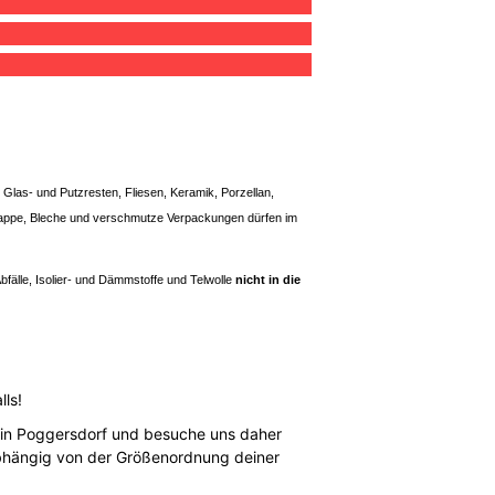
t Glas- und Putzresten, Fliesen, Keramik, Porzellan,
, Pappe, Bleche und verschmutze Verpackungen dürfen im
bfälle, Isolier- und Dämmstoffe und Telwolle
nicht in die
ls!
ls in Poggersdorf und besuche uns daher
 abhängig von der Größenordnung deiner