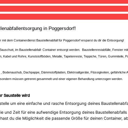
ellenabfallentsorgung in Poggersdorf!
er mit dem Containerdienst Baustellenabfall für Poggersdorf ersparst du dir die Entsorgung!
Bauschutt, im Baustellenabfall- Container entsorgt werden. Baustellenrestabfälle, Fenster mi
en, Kabel und Rohre, Kunststoffböden, Metalle, Tapetenreste, Teppiche, Türen, Gummiteile
 , Bodenaushub, Dachpappe, Dämmstoffplatten, Elektroaltgeräte, Flüssigkeiten, gefährliche A
 sondern müssen getrennt gesammelt und einer eigenen Behandlung unterzogen werden.
r Saustelle wird
telle um eine einfache und rasche Entsorgung deines Baustellenabfal
rgie und Zeit für eine aufwendige Entsorgung deines Baustellenabfal
er hast du die Möglichkeit die passende Größe für deinen Container,