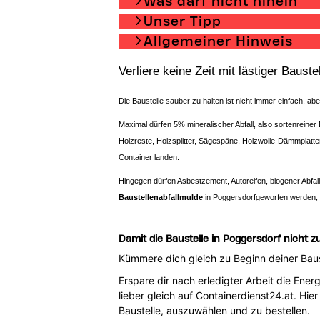
Was darf nicht hinein
Unser Tipp
Allgemeiner Hinweis
Verliere keine Zeit mit lästiger Baust
Die Baustelle sauber zu halten ist nicht immer einfach, ab
Maximal dürfen 5% mineralischer Abfall, also sortenreiner 
Holzreste, Holzsplitter, Sägespäne, Holzwolle-Dämmplatt
Container landen.
Hingegen dürfen Asbestzement, Autoreifen, biogener Abfall
Baustellenabfallmulde
in Poggersdorfgeworfen werden,
Damit die Baustelle in Poggersdorf nicht zu
Kümmere dich gleich zu Beginn deiner Baus
Erspare dir nach erledigter Arbeit die Ene
lieber gleich auf Containerdienst24.at. Hi
Baustelle, auszuwählen und zu bestellen.