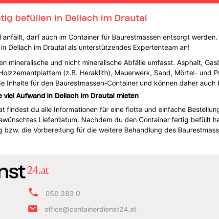
g befüllen in Dellach im Drautal
all anfällt, darf auch im Container für Baurestmassen entsorgt werden
4 in Dellach im Drautal als unterstützendes Expertenteam an!
n mineralische und nicht mineralische Abfälle umfasst. Asphalt, Gasb
, Holzzementplattem (z.B. Heraklith), Mauerwerk, Sand, Mörtel- und Pu
nde Inhalte für den Baurestmassen-Container und können daher auch
viel Aufwand in Dellach im Drautal mieten
indest du alle Informationen für eine flotte und einfache Bestellung.
wünschtes Lieferdatum. Nachdem du den Container fertig befüllt has
 bzw. die Vorbereitung für die weitere Behandlung des Baurestmass
050 283 0
office@containerdienst24.at