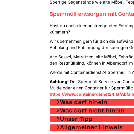
Sperrige Gegenstände wie alte Möbel, Tepp
Sperrmüll entsorgen mit Cont
Hast du nach einer anstrengenden Entrümpe
kümmern?
Wir übernehmen gern für dich die aufwändig
Abholung und Entsorgung der sperrigen G
Alte Sessel, Matratzen, alte Möbel, Fahrrä
den Restmüll sind, können in Alberndorf im
Werde mit Containerdienst24 Sperrmüll in 
Achtung!
Der Sperrmüll-Service von Contain
Mulde oder einen Container für Sperrmüll z
https://www.containerdienst24.at/Abfall
Was darf hinein
Was darf nicht hinein
Unser Tipp
Allgemeiner Hinweis