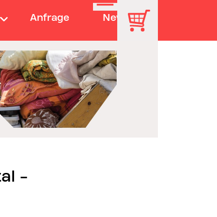
Anfrage
News
al -