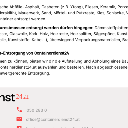
che Abfälle- Asphalt, Gasbeton (z.B. Ytong), Fliesen, Keramik, Porze
eraklith), Mauerwerk, Sand, Mörtel- und Putzreste, Kies, Schlacke, V
tainer entsorgt werden.
Baurestmassen entsorgt werden dürfen hingegen:
Dämmstoffplatten, 
este, Glaswolle, Kork, Holz, Holzreste, Holzsplitter, Sägespäne, Kuns
etalle, Kunststoffe, Kabel…), überwiegend Verpackungsmaterialien, B
n-Entsorgung von Containerdienst24
men zu können, bieten wir dir die Aufstellung und Abholung eines Ba
Containerdienst24.at auswählen und bestellen. Nach abgeschlossene
umweltgerechte Entsorgung.
050 283 0
office@containerdienst24.at