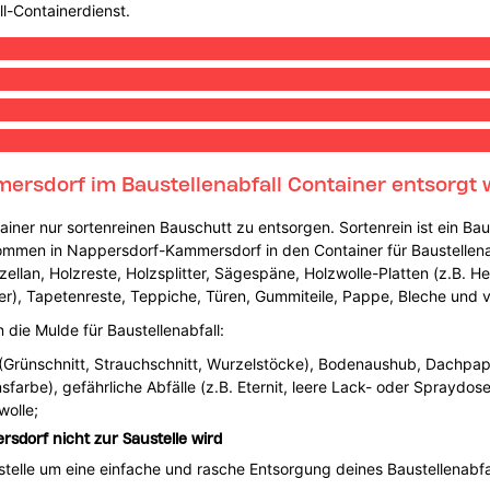
ll-Containerdienst.
ersdorf im Baustellenabfall Container entsorgt
ntainer nur sortenreinen Bauschutt zu entsorgen. Sortenrein ist ein 
ommen in Nappersdorf-Kammersdorf in den Container für Baustellenabf
zellan, Holzreste, Holzsplitter, Sägespäne, Holzwolle-Platten (z.B. H
rper), Tapetenreste, Teppiche, Türen, Gummiteile, Pappe, Bleche un
die Mulde für Baustellenabfall:
 (Grünschnitt, Strauchschnitt, Wurzelstöcke), Bodenaushub, Dachpap
onsfarbe), gefährliche Abfälle (z.B. Eternit, leere Lack- oder Spraydo
wolle;
sdorf nicht zur Saustelle wird
telle um eine einfache und rasche Entsorgung deines Baustellenabfal