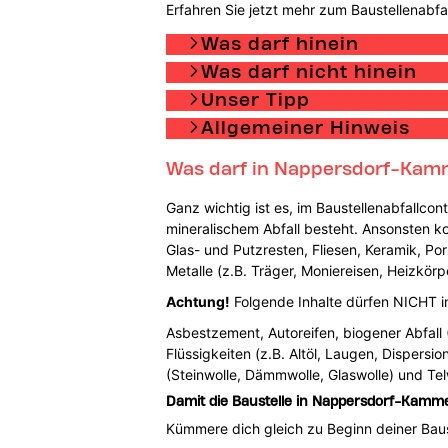
Erfahren Sie jetzt mehr zum Baustellenabfa
Was darf hinein
Was darf nicht hinein
Unser Tipp
Allgemeiner Hinweis
Was darf in Nappersdorf-Kamm
Ganz wichtig ist es, im Baustellenabfallco
mineralischem Abfall besteht. Ansonsten k
Glas- und Putzresten, Fliesen, Keramik, Por
Metalle (z.B. Träger, Moniereisen, Heizkö
Achtung!
Folgende Inhalte dürfen NICHT in 
Asbestzement, Autoreifen, biogener Abfall
Flüssigkeiten (z.B. Altöl, Laugen, Dispersi
(Steinwolle, Dämmwolle, Glaswolle) und Tel
Damit die Baustelle in Nappersdorf-Kammer
Kümmere dich gleich zu Beginn deiner Baus