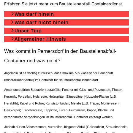
Erfahren Sie jetzt mehr zum Baustellenabfall-Containerdienst.
Was darf hinein
Was darf nicht hinein
Unser Tipp
Allgemeiner Hinweis
Was kommt in Pernersdorf in den Baustellenabfall-
Container und was nicht?
Allgemein ist es wichtig zu wissen, dass maximal 5% klassischer Bauschutt
(mineralischer Abfall) im Container für Baustellenabfall landen darf.
Ansonsten dürfen Baustellenrestabfälle, Fenster mit Glas- und Putzresten, Fliesen,
Keramik, Porzellan, Holzreste, Holzsplitter, Sägespäne, Holzwolle-Platten (z.B.
Heraklith), Kabel und Rohre, Kunststoffböden, Metalle (z.B. Träger, Moniereisen,
Heizkörper), Tapetenreste, Teppiche, Türen, Gummiteile, Pappe, Bleche und
verschmutze Verpackungen im Baustellenabfall- Container entsorgt werden.
Jedoch dürfen Asbestzement, Autoreifen, biogener Abfall (Grünschnitt, Strauchschnitt,