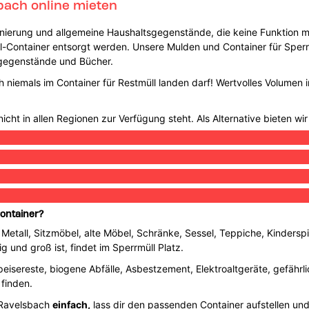
bach online mieten
anierung und allgemeine Haushaltsgegenstände, die keine Funktion 
Container entsorgt werden. Unsere Mulden und Container für Sperrmü
rgegenstände und Bücher.
h niemals im Container für Restmüll landen darf! Wertvolles Volumen
icht in allen Regionen zur Verfügung steht. Als Alternative bieten wir
Container?
 Metall, Sitzmöbel, alte Möbel, Schränke, Sessel, Teppiche, Kinderspi
g und groß ist, findet im Sperrmüll Platz.
 Speisereste, biogene Abfälle, Asbestzement, Elektroaltgeräte, gefährl
 finden.
 Ravelsbach
einfach,
lass dir den passenden Container aufstellen un