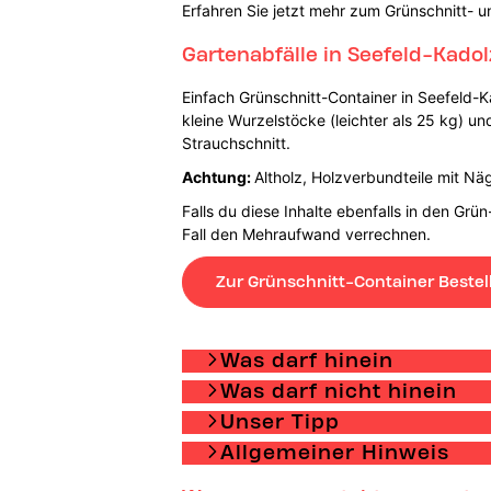
Erfahren Sie jetzt mehr zum Grünschnitt- u
Gartenabfälle in Seefeld-Kado
Einfach Grünschnitt-Container in Seefeld-K
kleine Wurzelstöcke (leichter als 25 kg) un
Strauchschnitt.
Achtung:
Altholz, Holzverbundteile mit Nä
Falls du diese Inhalte ebenfalls in den Grü
Fall den Mehraufwand verrechnen.
Zur Grünschnitt-Container Bestel
Was darf hinein
Was darf nicht hinein
Unser Tipp
Allgemeiner Hinweis