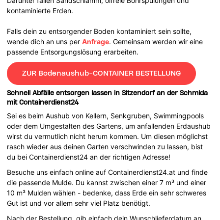
Darunter fallen Sandschlamm, ölfreie Bohrspülungen und
kontaminierte Erden.
Falls dein zu entsorgender Boden kontaminiert sein sollte,
wende dich an uns per
Anfrage
. Gemeinsam werden wir eine
passende Entsorgungslösung erarbeiten.
ZUR Bodenaushub-CONTAINER BESTELLUNG
Schnell Abfälle entsorgen lassen in Sitzendorf an der Schmida
mit Containerdienst24
Sei es beim Aushub von Kellern, Senkgruben, Swimmingpools
oder dem Umgestalten des Gartens, um anfallenden Erdaushub
wirst du vermutlich nicht herum kommen. Um diesen möglichst
rasch wieder aus deinen Garten verschwinden zu lassen, bist
du bei Containerdienst24 an der richtigen Adresse!
Besuche uns einfach online auf Containerdienst24.at und finde
die passende Mulde. Du kannst zwischen einer 7 m³ und einer
10 m³ Mulden wählen - bedenke, dass Erde ein sehr schweres
Gut ist und vor allem sehr viel Platz benötigt.
Nach der Bestellung, gib einfach dein Wunschlieferdatum an,