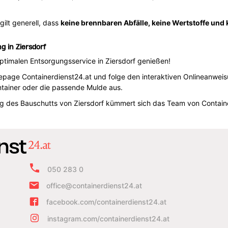
ilt generell, dass
keine brennbaren Abfälle, keine Wertstoffe und 
g in Ziersdorf
ptimalen Entsorgungsservice in Ziersdorf genießen!
age Containerdienst24.at und folge den interaktiven Onlineanweisun
tainer oder die passende Mulde aus.
ng des Bauschutts von Ziersdorf kümmert sich das Team von Contain
050 283 0
office@containerdienst24.at
facebook.com/containerdienst24.at
instagram.com/containerdienst24.at