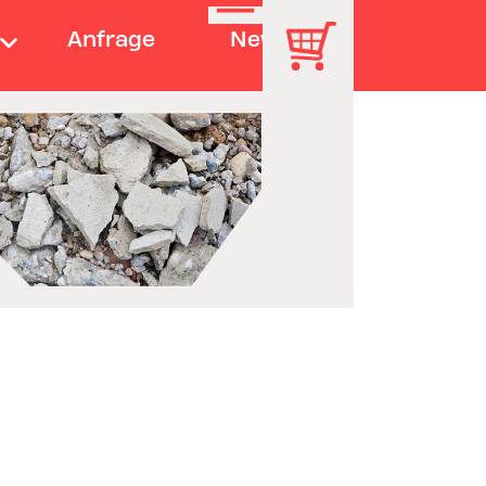
Anfrage
News
.