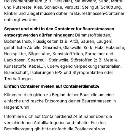
Holzzementplattem (z.B. Heraklith), Mauerwerk, Sand, Mörtel-
und Putzreste, Kies, Schlacke, Verputz, Steingut, Schüttung,
Klinker und Ziegel müssen daher im Baurestmassen-Container
entsorgt werden.
Separat und nicht in den Container für Baurestmassen
entsorgt werden dürfen hingegen:
Dämmstoffplatten,
Bodenaushub, Flüssigkeiten (z.B. Altöl, Säuren, Laugen),
gefährliche Abfälle, Glasreste, Glaswolle, Kork, Holz, Holzreste,
Holzsplitter, Sägespäne, Kunststofffolien, Farbeimer und
Lackdosen, Sperrmüll, Steinwolle, Störstoffen (z.B. Metalle,
Kunststoffe, Kabel…), überwiegend Verpackungsmaterialien,
Brandschutt, Isolierungen EPS und Styroporplatten oder
Teerhaftungen.
Einfach Container mieten auf Containerdienst24
Kümmere dich gleich zu Beginn deiner Baustelle um eine
einfache und rasche Entsorgung deiner Baurestmassen in
Hagenbrunn!
Informiere dich auf Containerdienst24.at näher über die
verschiedenen Abfallkategorien und Inhalte. Für den
Bestellvorgang gib bitte einfach die Postleitzahl von