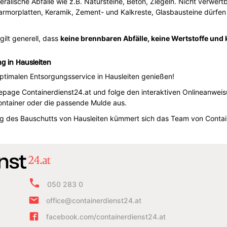
eralische Abfälle wie z.B. Natursteine, Beton, Ziegeln. Nicht verwer
armorplatten, Keramik, Zement- und Kalkreste, Glasbausteine dürfen 
ilt generell, dass
keine brennbaren Abfälle, keine Wertstoffe und 
g in Hausleiten
optimalen Entsorgungsservice in Hausleiten genießen!
age Containerdienst24.at und folge den interaktiven Onlineanweisun
ntainer oder die passende Mulde aus.
ng des Bauschutts von Hausleiten kümmert sich das Team von Contai
050 283 0
office@containerdienst24.at
facebook.com/containerdienst24.at