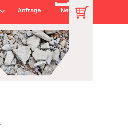
Anfrage
News
n.