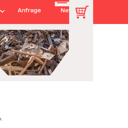
Anfrage
News
n.