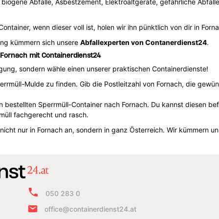
, biogene Abfälle, Asbestzement, Elektroaltgeräte, gefährliche Abfäll
ntainer, wenn dieser voll ist, holen wir ihn pünktlich von dir in Forn
ung kümmern sich unsere
Abfallexperten von Contanerdienst24
.
n Fornach mit Containerdienst24
orgung, sondern wähle einen unserer praktischen Containerdienste!
errmüll-Mulde zu finden. Gib die Postleitzahl von Fornach, die gewü
en bestellten Sperrmüll-Container nach Fornach. Du kannst diesen be
üll fachgerecht und rasch.
 nicht nur in Fornach an, sondern in ganz Österreich. Wir kümmern 
050 283 0
office@containerdienst24.at