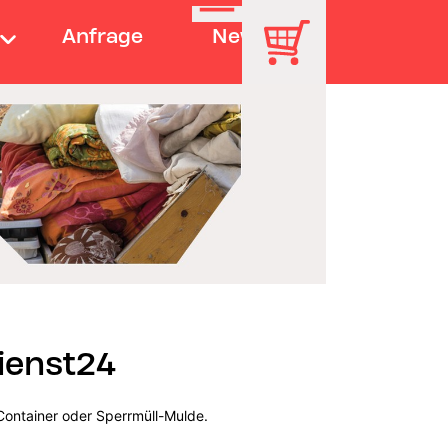
Anfrage
News
ienst24
Container oder Sperrmüll-Mulde.