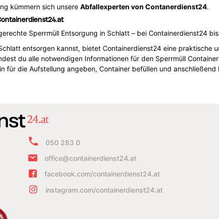
ung kümmern sich unsere
Abfallexperten von Contanerdienst24
.
Containerdienst24.at
erechte Sperrmüll Entsorgung in Schlatt – bei Containerdienst24 bis
Schlatt entsorgen kannst, bietet Containerdienst24 eine praktische 
dest du alle notwendigen Informationen für den Sperrmüll Containerd
n für die Aufstellung angeben, Container befüllen und anschließen
050 283 0
office@containerdienst24.at
facebook.com/containerdienst24.at
instagram.com/containerdienst24.at