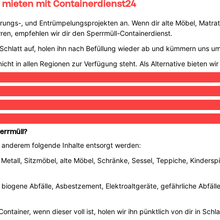
t mieten mit Containerdienst24
ierungs-, und Entrümpelungsprojekten an. Wenn dir alte Möbel, Matra
n, empfehlen wir dir den Sperrmüll-Containerdienst.
in Schlatt auf, holen ihn nach Befüllung wieder ab und kümmern uns 
icht in allen Regionen zur Verfügung steht. Als Alternative bieten wir
perrmüll?
r anderem folgende Inhalte entsorgt werden:
 Metall, Sitzmöbel, alte Möbel, Schränke, Sessel, Teppiche, Kinderspi
, biogene Abfälle, Asbestzement, Elektroaltgeräte, gefährliche Abfäll
ntainer, wenn dieser voll ist, holen wir ihn pünktlich von dir in Schla