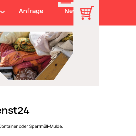
Anfrage
News
enst24
Container oder Sperrmüll-Mulde.