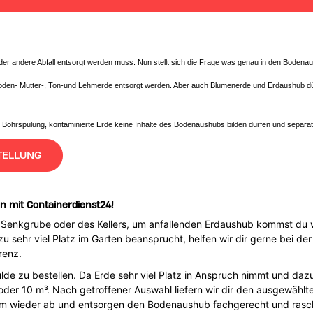
eder andere Abfall entsorgt werden muss. Nun stellt sich die Frage was genau in den Bodena
oden- Mutter-, Ton-und Lehmerde entsorgt werden. Aber auch Blumenerde und Erdaushub dürf
e Bohrspülung, kontaminierte Erde keine Inhalte des Bodenaushubs bilden dürfen und separ
TELLUNG
n mit Containerdienst24!
Senkgrube oder des Kellers, um anfallenden Erdaushub kommst du wa
 sehr viel Platz im Garten beansprucht, helfen wir dir gerne bei de
renz.
lde zu bestellen. Da Erde sehr viel Platz in Anspruch nimmt und dazu
der 10 m³. Nach getroffener Auswahl liefern wir dir den ausgewählte
m wieder ab und entsorgen den Bodenaushub fachgerecht und rasch 