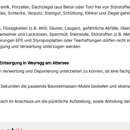
ramik, Porzellan, Dachziegel (aus Beton oder Ton) frei von Störstoffe
ies, Schlacke, Verputz, Steingut, Schüttung, Klinker und Ziegel geh
üssigkeiten (z.B. Altöl, Säuren, Laugen), gefährliche Abfälle, Glasre
 Farbeimer und Lackdosen, Sperrmüll, Steinwolle, Störstoffen (z.B. Me
ierungen EPS und Styroporplatten oder Teerhaftungen dürfen nicht i
rgung und Verwertung unterzogen werden.
-Entsorgung in Weyregg am Attersee
n Verwertung und Deponierung unterziehen zu können, ist eine fach
n Sekunden die passende Baurestmassen-Mulde bestellen und ebenso
ch im Anschluss um die pünktliche Aufstellung, sowie Abholung dein